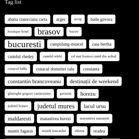
Tag list
abatia cisterciana carta
arges
baile govora
avrig
brasov
boutique hotel
bucov
bucuresti
campulung-muscel
casa bertha
castelul rhedey
castelul teleki
cel mai frumos castel din ardeal
conacul domnitei ralu
constanta
conacul bellu
constantin brancoveanu
destinații de weekend
horezu
gheorghe grigore cantacuzino
gornesti
judetul mures
lacul ursu
judetul brasov
maldaresti
manastirea hurezi
manastirea namaiesti
muntii fagaras
oradea
muntii trascaului
oltenia