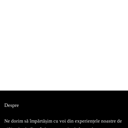
bucurești
de vizitat
Despre
Am fost, am văzut, mi-a plăcut! Astăzi vă voi povesti despre
Muzeul Zambaccian
Ne dorim să împărtășim cu voi din experiențele noastre de
May 7, 2022