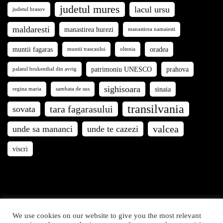
judetul mures
lacul ursu
judetul brasov
maldaresti
manastirea hurezi
manastirea namaiesti
muntii fagaras
oradea
muntii trascaului
oltenia
patrimoniu UNESCO
prahova
palatul brukenthal din avrig
sighisoara
sinaia
regina maria
sambata de sus
transilvania
tara fagarasului
sovata
valcea
unde sa mananci
unde te cazezi
viscri
We use cookies on our website to give you the most relevant