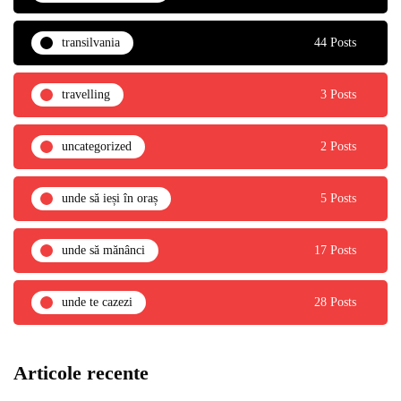
transilvania
44 Posts
travelling
3 Posts
uncategorized
2 Posts
unde să ieși în oraș
5 Posts
unde să mănânci
17 Posts
unde te cazezi
28 Posts
Articole recente