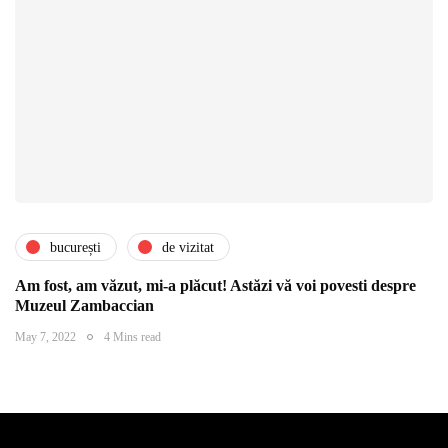
bucurești
de vizitat
Am fost, am văzut, mi-a plăcut! Astăzi vă voi povesti despre
Muzeul Zambaccian
May 7, 2022
4 Mins read