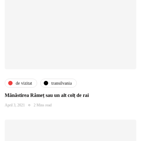
de vizitat
transilvania
Mănăstirea Râmeț sau un alt colț de rai
April 3, 2021
2 Mins read