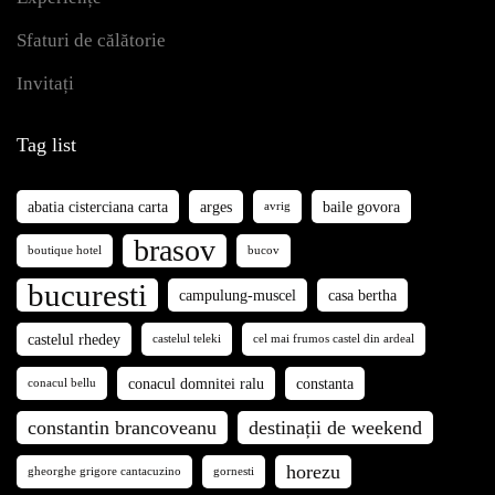
Sfaturi de călătorie
Invitați
Tag list
abatia cisterciana carta
arges
baile govora
avrig
brasov
boutique hotel
bucov
bucuresti
campulung-muscel
casa bertha
castelul rhedey
castelul teleki
cel mai frumos castel din ardeal
conacul domnitei ralu
constanta
conacul bellu
constantin brancoveanu
destinații de weekend
horezu
gheorghe grigore cantacuzino
gornesti