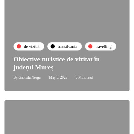
de vizitat
transilvania
travelling
Obiective turistice de vizitat în
județul Mureș
By
Gabriela Neagu
May 5, 2023
5 Mins read