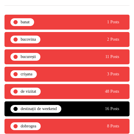
banat
1 Posts
bucovina
2 Posts
bucurești
11 Posts
crișana
3 Posts
de vizitat
48 Posts
destinații de weekend
16 Posts
dobrogea
8 Posts