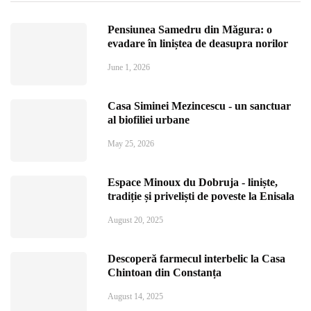
Pensiunea Samedru din Măgura: o
evadare în liniștea de deasupra norilor
June 1, 2026
Casa Siminei Mezincescu - un sanctuar
al biofiliei urbane
May 25, 2026
Espace Minoux du Dobruja - liniște,
tradiție și priveliști de poveste la Enisala
August 20, 2025
Descoperă farmecul interbelic la Casa
Chintoan din Constanța
August 14, 2025