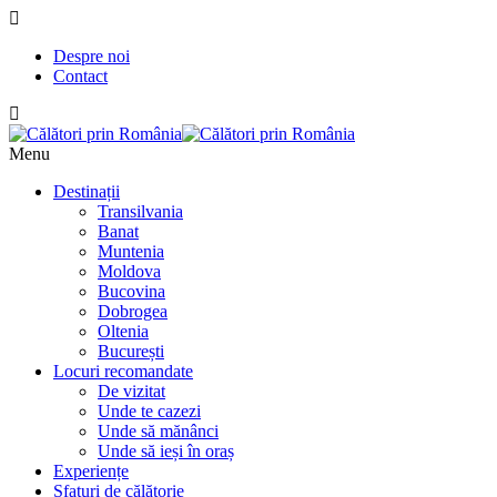
Despre noi
Contact
Menu
Destinații
Transilvania
Banat
Muntenia
Moldova
Bucovina
Dobrogea
Oltenia
București
Locuri recomandate
De vizitat
Unde te cazezi
Unde să mănânci
Unde să ieși în oraș
Experiențe
Sfaturi de călătorie