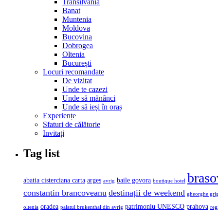
Transilvania
Banat
Muntenia
Moldova
Bucovina
Dobrogea
Oltenia
București
Locuri recomandate
De vizitat
Unde te cazezi
Unde să mănânci
Unde să ieși în oraș
Experiențe
Sfaturi de călătorie
Invitați
Tag list
braso
abatia cisterciana carta
arges
baile govora
avrig
boutique hotel
constantin brancoveanu
destinații de weekend
gheorghe gri
oradea
patrimoniu UNESCO
prahova
oltenia
palatul brukenthal din avrig
reg