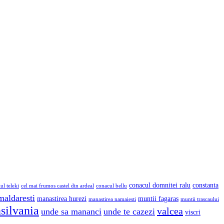
conacul domnitei ralu
constanta
lul teleki
cel mai frumos castel din ardeal
conacul bellu
maldaresti
manastirea hurezi
muntii fagaras
manastirea namaiesti
muntii trascaului
nsilvania
valcea
unde sa mananci
unde te cazezi
viscri