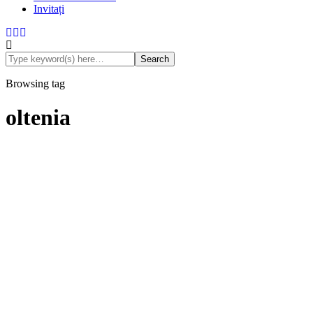
Invitați
Browsing tag
oltenia
De vizitat
Oltenia