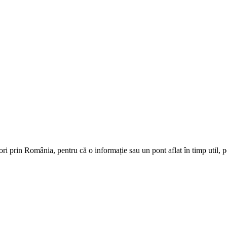
i prin România, pentru că o informație sau un pont aflat în timp util, p
voi povesti despre Muzeul Zambaccian