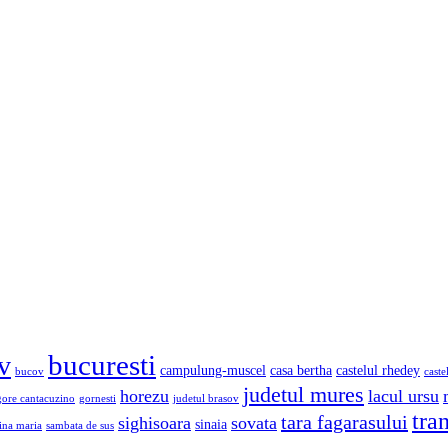
bucuresti
v
campulung-muscel
casa bertha
castelul rhedey
bucov
caste
judetul mures
horezu
lacul ursu
gore cantacuzino
gornesti
judetul brasov
tra
tara fagarasului
sighisoara
sovata
sinaia
ina maria
sambata de sus