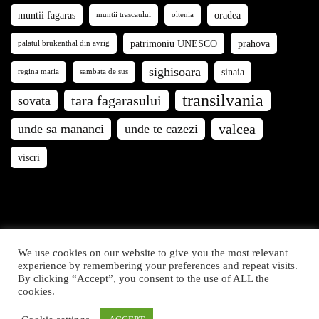
muntii fagaras
oradea
muntii trascaului
oltenia
patrimoniu UNESCO
prahova
palatul brukenthal din avrig
sighisoara
sinaia
regina maria
sambata de sus
transilvania
tara fagarasului
sovata
valcea
unde sa mananci
unde te cazezi
viscri
We use cookies on our website to give you the most relevant
Călători prin România © 2021. Articolele și fotografiile de
experience by remembering your preferences and repeat visits.
By clicking “Accept”, you consent to the use of ALL the
pe acest site sunt proprietatea Călători prin România. Toate
cookies.
drepturile rezervate.