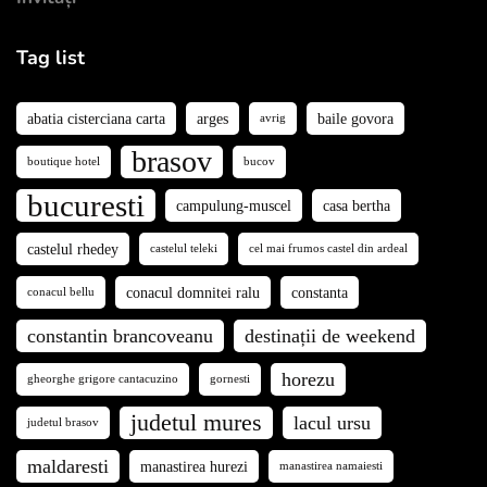
Tag list
abatia cisterciana carta
arges
baile govora
avrig
brasov
boutique hotel
bucov
bucuresti
campulung-muscel
casa bertha
castelul rhedey
castelul teleki
cel mai frumos castel din ardeal
conacul domnitei ralu
constanta
conacul bellu
constantin brancoveanu
destinații de weekend
horezu
gheorghe grigore cantacuzino
gornesti
judetul mures
lacul ursu
judetul brasov
maldaresti
manastirea hurezi
manastirea namaiesti