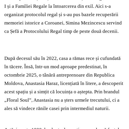
I și a Familiei Regale la întoarcerea din exil. Aici s-a
organizat protocolul regal și s-au pus bazele recuperării
memoriei istorice a Coroanei, Simina Mezincescu servind
ca Șefă a Protocolului Regal timp de peste două decenii.
După decesul său în 2022, casa a rămas rece și cufundată
în tăcere. Însă, într-un mod aproape predestinat, în
octombrie 2025, o tânără antreprenoare din Republica
Moldova, Anastasia Haraz, licențiată în litere, a descoperit
acest spațiu și a simțit că locuința o aștepta. Prin brandul
„Floral Soul”, Anastasia nu a șters urmele trecutului, ci a
ales să vindece rănile casei prin intermediul naturii.