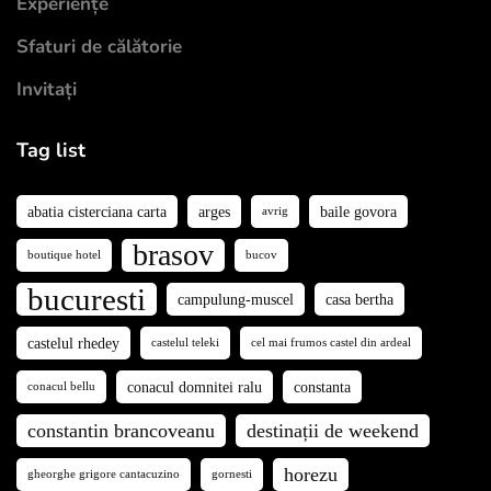
Experiențe
Sfaturi de călătorie
Invitați
Tag list
abatia cisterciana carta
arges
baile govora
avrig
brasov
boutique hotel
bucov
bucuresti
campulung-muscel
casa bertha
castelul rhedey
castelul teleki
cel mai frumos castel din ardeal
conacul domnitei ralu
constanta
conacul bellu
constantin brancoveanu
destinații de weekend
horezu
gheorghe grigore cantacuzino
gornesti