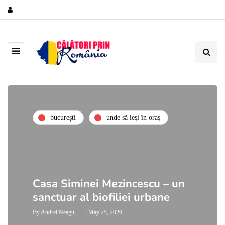
bucurești
unde să ieși în oraș
Casa Siminei Mezincescu – un
sanctuar al biofiliei urbane
By
Andrei Neagu
May 25, 2026