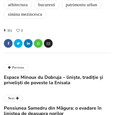
arhitectura
bucuresti
patrimoniu urban
simina mezincescu
301
0
Previous
Espace Minoux du Dobruja – liniște, tradiție și
priveliști de poveste la Enisala
Next
Pensiunea Samedru din Măgura: o evadare în
liniștea de deasupra norilor