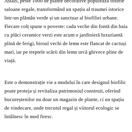
Astăzi, peste 1000 de plante decorative populează fostele
saloane regale, transformând un spațiu al traumei istorice
într-un plămân verde și un sanctuar al biofiliei urbane.
Fiecare colț spune o poveste: cada veche din fontă din baia
cu plăci ceramice verzi este acum o jardinieră luxuriantă
plină de ferigi, biroul vechi de lemn este flancat de cactuși
mari, iar pe treptele scării din lemn urcă ghivece pline de
viață.
Este o demonstrație vie a modului în care designul biofilic
poate proteja și revitaliza patrimoniul construit, oferind
bucureștenilor nu doar un magazin de plante, ci un spațiu
de vindecare, unde trecutul regal și viitorul ecologic se
întâlnesc în mod firesc.