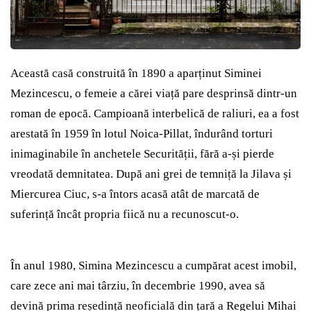
Această casă construită în 1890 a aparținut Siminei
Mezincescu, o femeie a cărei viață pare desprinsă dintr-un
roman de epocă. Campioană interbelică de raliuri, ea a fost
arestată în 1959 în lotul Noica-Pillat, îndurând torturi
inimaginabile în anchetele Securității, fără a-și pierde
vreodată demnitatea. După ani grei de temniță la Jilava și
Miercurea Ciuc, s-a întors acasă atât de marcată de
suferință încât propria fiică nu a recunoscut-o.
În anul 1980, Simina Mezincescu a cumpărat acest imobil,
care zece ani mai târziu, în decembrie 1990, avea să
devină prima reședință neoficială din țară a Regelui Mihai