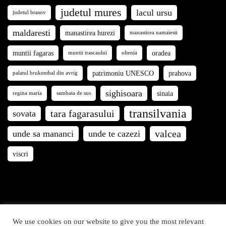
judetul mures
lacul ursu
judetul brasov
maldaresti
manastirea hurezi
manastirea namaiesti
muntii fagaras
oradea
muntii trascaului
oltenia
patrimoniu UNESCO
prahova
palatul brukenthal din avrig
sighisoara
sinaia
regina maria
sambata de sus
transilvania
tara fagarasului
sovata
valcea
unde sa mananci
unde te cazezi
viscri
We use cookies on our website to give you the most relevant