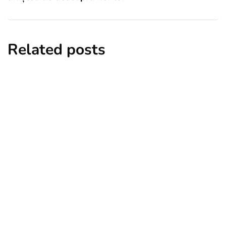
Related posts
de vizitat
experiențe turistice
muntenia
unde să ieși în oraș
unde te cazezi
Să mergem la Vila Golescu, pe urmele
boierilor de altădată
By
Gabriela Neagu
July 19, 2024