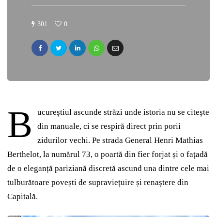
301
0
B
ucureștiul ascunde străzi unde istoria nu se citește
din manuale, ci se respiră direct prin porii
zidurilor vechi. Pe strada General Henri Mathias
Berthelot, la numărul 73, o poartă din fier forjat și o fațadă
de o eleganță pariziană discretă ascund una dintre cele mai
tulburătoare povești de supraviețuire și renaștere din
Capitală.