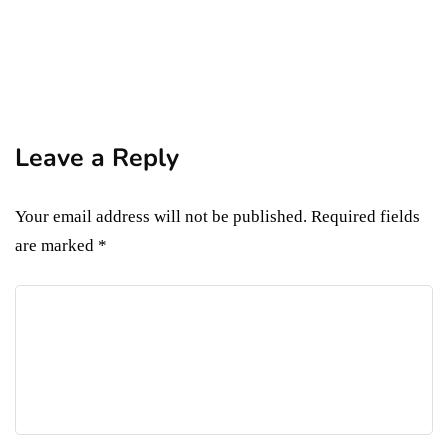
Descoperă Grand Boutique Hotel
București: o bijuterie istorică
By
Andrei Neagu
June 26, 2024
Leave a Reply
Your email address will not be published.
Required fields
are marked
*