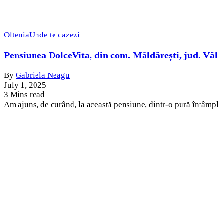
Oltenia
Unde te cazezi
Pensiunea DolceVita, din com. Măldărești, jud. Vâ
By
Gabriela Neagu
July 1, 2025
3 Mins read
Am ajuns, de curând, la această pensiune, dintr-o pură întâmp