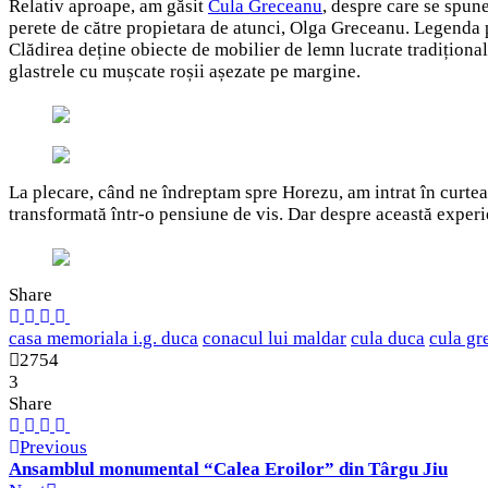
Relativ aproape, am găsit
Cula Greceanu
, despre care se spune
perete de către propietara de atunci, Olga Greceanu. Legenda p
Clădirea deține obiecte de mobilier de lemn lucrate tradițional,
glastrele cu mușcate roșii așezate pe margine.
La plecare, când ne îndreptam spre Horezu, am intrat în curtea 
transformată într-o pensiune de vis. Dar despre această experien
Share
casa memoriala i.g. duca
conacul lui maldar
cula duca
cula gr
2754
3
Share
Previous
Ansamblul monumental “Calea Eroilor” din Târgu Jiu