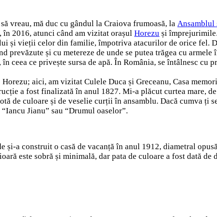
ără să vreau, mă duc cu gândul la Craiova frumoasă, la
Ansamblul s
, în 2016, atunci când am vizitat orașul
Horezu
și împrejurimile.
lui și vieții celor din familie, împotriva atacurilor de orice fel.
ind prevăzute și cu metereze de unde se putea trăgea cu armele în
, în ceea ce privește sursa de apă. În România, se întâlnesc cu 
e Horezu; aici, am vizitat Culele Duca și Greceanu, Casa memor
ucție a fost finalizată în anul 1827. Mi-a plăcut curtea mare, de
notă de culoare și de veselie curții în ansamblu. Dacă cumva ți s
le “Iancu Jianu” sau “Drumul oaselor”.
și-a construit o casă de vacanță în anul 1912, diametral opusă ve
ară este sobră și minimală, dar pata de culoare a fost dată de dr