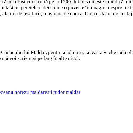
 că ar fi fost construită pe la 1500. Interesant este faptul că, înt
ictată pe peretele culei spune o poveste în imagini despre fost
 alături de țesături și costume de epocă. Din cerdacul de la etaj 
Conacului lui Maldăr, pentru a admira și această veche culă olte
ță voi scrie mai pe larg în alt articol.
eceanu
horezu
maldaresti
tudor maldar