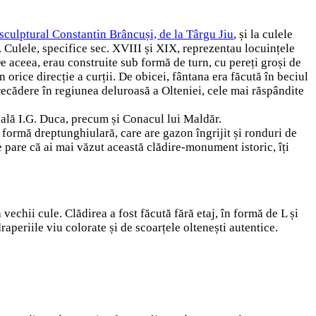
culptural Constantin Brâncuși, de la Târgu Jiu
, și la culele
 Culele, specifice sec. XVIII și XIX, reprezentau locuințele
 De aceea, erau construite sub formă de turn, cu pereți groși de
 orice direcție a curții. De obicei, fântana era făcută în beciul
precădere în regiunea deluroasă a Olteniei, cele mai răspândite
ială I.G. Duca, precum și Conacul lui Maldăr.
 formă dreptunghiulară, care are gazon îngrijit și ronduri de
e pare că ai mai văzut această clădire-monument istoric, îți
chii cule. Clădirea a fost făcută fără etaj, în formă de L și
aperiile viu colorate și de scoarțele oltenești autentice.