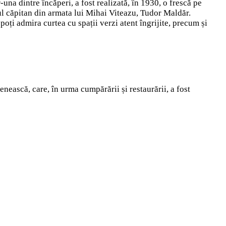
r-una dintre încăperi, a fost realizată, în 1930, o frescă pe
ul căpitan din armata lui Mihai Viteazu, Tudor Maldăr.
poți admira curtea cu spații verzi atent îngrijite, precum și
nească, care, în urma cumpărării și restaurării, a fost