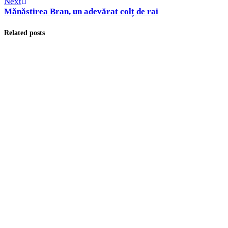
Next
Mănăstirea Bran, un adevărat colț de rai
Related posts