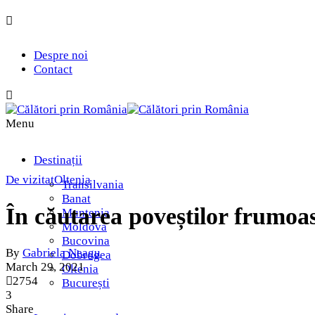
Despre noi
Contact
Menu
Destinații
De vizitat
Oltenia
Transilvania
Banat
În căutarea poveștilor frumoas
Muntenia
Moldova
Bucovina
By
Gabriela Neagu
Dobrogea
March 29, 2021
Oltenia
2754
București
3
Share