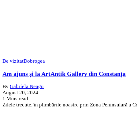
De vizitat
Dobrogea
Am ajuns și la ArtAntik Gallery din Constanța
By
Gabriela Neagu
August 20, 2024
1 Mins read
Zilele trecute, în plimbările noastre prin Zona Peninsulară a 