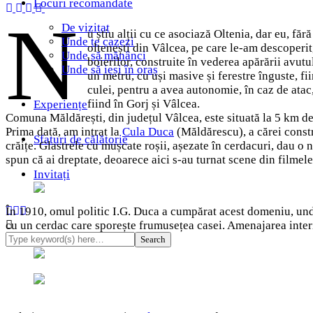
Locuri recomandate
N
De vizitat
u știu alții cu ce asociază Oltenia, dar eu, f
Unde te cazezi
oltenești din Vâlcea, pe care le-am descoperit
Unde să mănânci
boierilor, construite în vederea apărării avutu
Unde să ieși în oraș
un metru, cu uși masive și ferestre înguste, fi
culei, pentru a avea autonomie, în caz de atac
fiind în Gorj și Vâlcea.
Experiențe
Comuna Măldărești, din județul Vâlcea, este situată la 5 km d
Prima dată, am intrat la
Cula Duca
(Măldărescu), a cărei constr
Sfaturi de călătorie
crăițe. Glastrele cu mușcate roșii, așezate în cerdacuri, dau o 
spun că ai dreptate, deoarece aici s-au turnat scene din filme
Invitați
În 1910, omul politic I.G. Duca a cumpărat acest domeniu, unde 
cu un cerdac care sporește frumusețea casei. Amenajarea interio