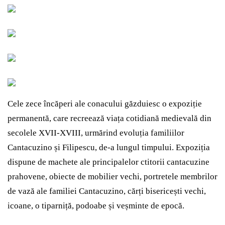
Cele zece încăperi ale conacului găzduiesc o expoziție
permanentă, care recreează viața cotidiană medievală din
secolele XVII-XVIII, urmărind evoluția familiilor
Cantacuzino și Filipescu, de-a lungul timpului. Expoziția
dispune de machete ale principalelor ctitorii cantacuzine
prahovene, obiecte de mobilier vechi, portretele membrilor
de vază ale familiei Cantacuzino, cărți bisericești vechi,
icoane, o tiparniță, podoabe și veșminte de epocă.