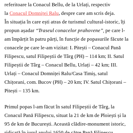
referitoare la Conacul Bellu, de la Urlați, respectiv
la
Conacul Domniței Ralu
, despre care am scris deja.
În situația în care ești atras de turismul cultural-istoric, îți
propun așadar
“Traseul conacelor prahovene”,
pe care l-
am împărțit în patru părți, în funcție de popasurile făcute la
conacele pe care le-am vizitat: I. Pitești – Conacul Pană
Filipescu, satul Filipeștii de Târg (PH) – 114 km; II. Satul
Filipeștii de Târg – Conacul Bellu, Urlați – 42 km; III.
Urlați – Conacul Domniței Ralu/Casa Timiș, satul
Chițorani, com. Bucov (PH) – 20 km; IV. Satul Chițorani –
Pitești – 135 km.
Primul popas l-am făcut în satul Filipeștii de Târg, la
Conacul Pană Filipescu, situat la 21 de km de Ploiești și la
95 de km de București. Această clădire-monument istoric,
ridicată în jurul anului 1650 de către Pană Filipescu,