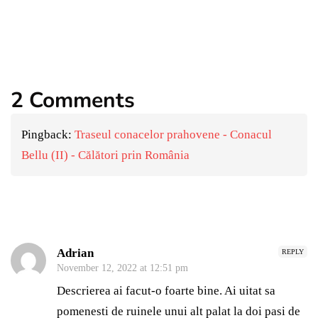
succes în domeniul ospitalității din
România
By
Gabriela Neagu
August 22, 2024
2 Comments
Pingback:
Traseul conacelor prahovene - Conacul
Bellu (II) - Călători prin România
Adrian
REPLY
November 12, 2022 at 12:51 pm
Descrierea ai facut-o foarte bine. Ai uitat sa
pomenesti de ruinele unui alt palat la doi pasi de