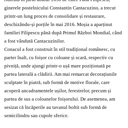
ginerele postelnicului Constantin Cantacuzino, a trecut
printr-un lung proces de consolidare și restaurare,
deschizându-și porțile în mai 2016. Moșia a aparținut
familiei Filipescu până după Primul Război Mondial, când
a fost vândută Cantacuzinilor.
Conacul a fost construit în stil tradițional românesc, cu
parter înalt, cu foișor cu coloane și scară, respectiv cu
pivniță, unde ajungi printr-o ușă mare poziționată pe
partea laterală a clădirii. Am mai remarcat decorațiunile
sculptate în piatră, sub formă de motive florale, care
acoperă ancadramentele ușilor, ferestrelor, precum și
partea de sus a coloanelor foișorului. De asemenea, am
sesizat că încăperile au tavanul boltit sub formă de
semicilindru sau cupole sferice.