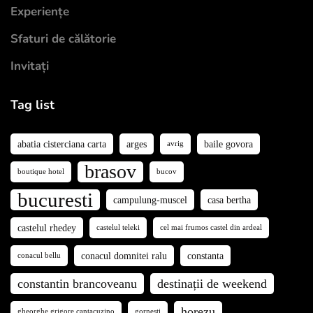
Experiențe
Sfaturi de călătorie
Invitați
Tag list
abatia cisterciana carta
arges
baile govora
avrig
brasov
boutique hotel
bucov
bucuresti
campulung-muscel
casa bertha
castelul rhedey
castelul teleki
cel mai frumos castel din ardeal
conacul domnitei ralu
constanta
conacul bellu
constantin brancoveanu
destinații de weekend
horezu
gheorghe grigore cantacuzino
gornesti