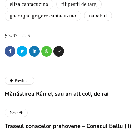
eliza cantacuzino
filipestii de targ
gheorghe grigore cantacuzino
nababul
3297
5
Previous
Mănăstirea Râmeț sau un alt colț de rai
Next
Traseul conacelor prahovene – Conacul Bellu (II)