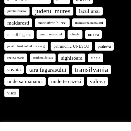
judetul mures
lacul ursu
judetul brasov
maldaresti
manastirea hurezi
manastirea namaiesti
muntii fagaras
oradea
muntii trascaului
oltenia
patrimoniu UNESCO
prahova
palatul brukenthal din avrig
sighisoara
sinaia
regina maria
sambata de sus
transilvania
tara fagarasului
sovata
valcea
unde sa mananci
unde te cazezi
viscri