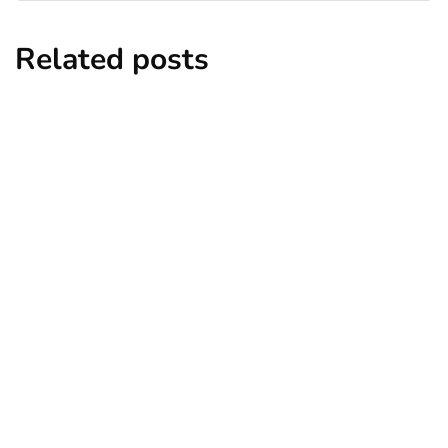
Related posts
destinații de weekend
muntenia
O escapadă aproape de București:
Comana, natură, liniște și un strop de
poezie
By
Andrei Neagu
July 16, 2025