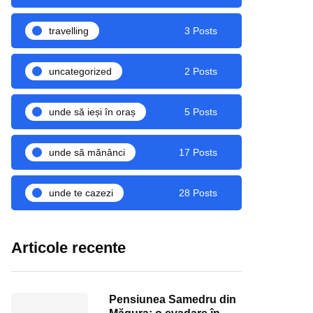
travelling
3 Posts
uncategorized
2 Posts
unde să ieși în oraș
5 Posts
unde să mănânci
17 Posts
unde te cazezi
28 Posts
Articole recente
Pensiunea Samedru din