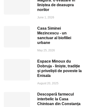
Măgura: o evadare în
liniștea de deasupra
norilor
June 1, 2026
Casa Siminei
Mezincescu - un
sanctuar al biofiliei
urbane
May 25, 2026
Espace Minoux du
Dobruja - liniște, tradiție
și priveliști de poveste la
Enisala
August 20, 2025
Descoperă farmecul
interbelic la Casa
Chintoan din Constanța