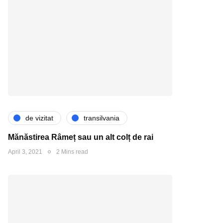
de vizitat
transilvania
Mănăstirea Râmeț sau un alt colț de rai
April 3, 2021
2 Mins read