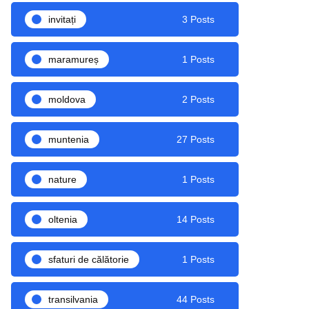
invitați
3 Posts
maramureș
1 Posts
moldova
2 Posts
muntenia
27 Posts
nature
1 Posts
oltenia
14 Posts
sfaturi de călătorie
1 Posts
transilvania
44 Posts