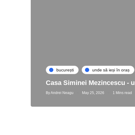
bucurești
unde să ieși în oraș
Casa Siminei Mezincescu - un
By
Andrei Neagu
May 25, 2026
1 Mins read