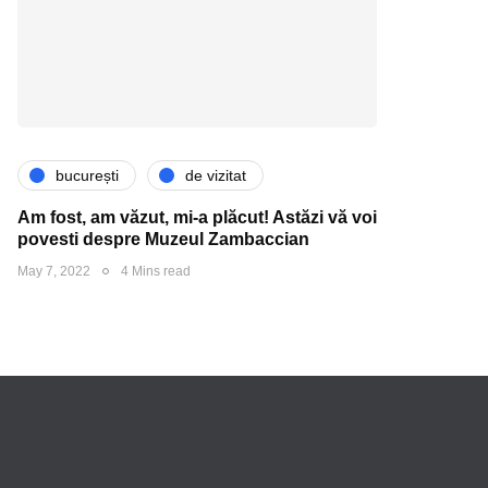
bucurești
de vizitat
Am fost, am văzut, mi-a plăcut! Astăzi vă voi
povesti despre Muzeul Zambaccian
May 7, 2022
4 Mins read