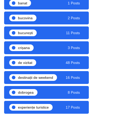
banat
1 Posts
bucovina
2 Posts
bucurești
11 Posts
crișana
3 Posts
de vizitat
48 Posts
destinații de weekend
16 Posts
dobrogea
8 Posts
experiențe turistice
17 Posts