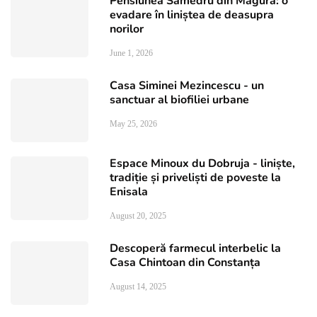
Pensiunea Samedru din Măgura: o
evadare în liniștea de deasupra
norilor
June 1, 2026
Casa Siminei Mezincescu - un
sanctuar al biofiliei urbane
May 25, 2026
Espace Minoux du Dobruja - liniște,
tradiție și priveliști de poveste la
Enisala
August 20, 2025
Descoperă farmecul interbelic la
Casa Chintoan din Constanța
August 14, 2025