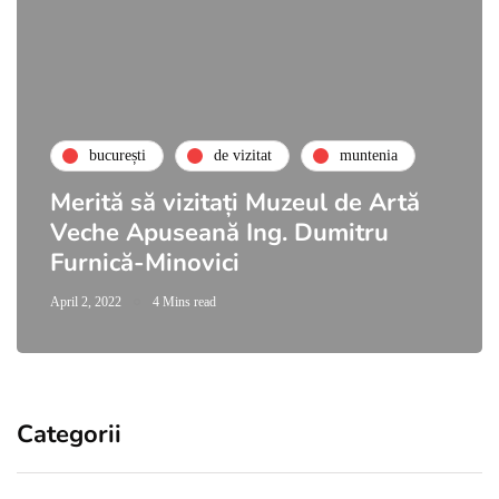
bucurești
de vizitat
muntenia
Merită să vizitați Muzeul de Artă
Veche Apuseană Ing. Dumitru
Furnică-Minovici
April 2, 2022
4 Mins read
Categorii