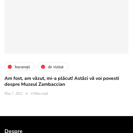
bucurești
de vizitat
Am fost, am văzut, mi-a plăcut! Astăzi vă voi povesti
despre Muzeul Zambaccian
May 7, 2022
4 Mins read
Despre