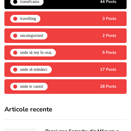
44 Posts
transilvania
3 Posts
travelling
2 Posts
uncategorized
5 Posts
unde să ieși în oraș
17 Posts
unde să mănânci
28 Posts
unde te cazezi
Articole recente