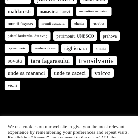
maldaresti
manastirea hurezi
manastirea namaiesti
muntii fagaras
oradea
muntii trascaului
oltenia
patrimoniu UNESCO
prahova
palatul brukenthal din avrig
sighisoara
sinaia
regina maria
sambata de sus
transilvania
tara fagarasului
sovata
valcea
unde sa mananci
unde te cazezi
viscri
We use cookies on our website to give you the most relevant
Călători prin România © 2021. Articolele și fotografiile de
experience by remembering your preferences and repeat visits.
By clicking “Accept”, you consent to the use of ALL the