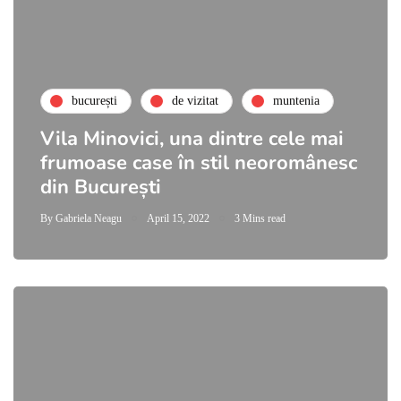
bucurești
de vizitat
muntenia
Vila Minovici, una dintre cele mai
frumoase case în stil neoromânesc
din București
By
Gabriela Neagu
April 15, 2022
3 Mins read