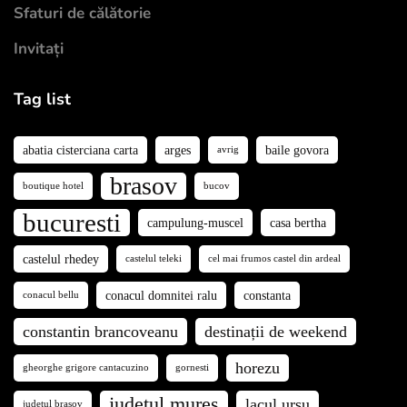
Sfaturi de călătorie
Invitați
Tag list
abatia cisterciana carta
arges
baile govora
avrig
brasov
boutique hotel
bucov
bucuresti
campulung-muscel
casa bertha
castelul rhedey
castelul teleki
cel mai frumos castel din ardeal
conacul domnitei ralu
constanta
conacul bellu
constantin brancoveanu
destinații de weekend
horezu
gheorghe grigore cantacuzino
gornesti
judetul mures
lacul ursu
judetul brasov