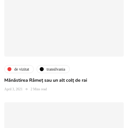
de vizitat
transilvania
Mănăstirea Râmeț sau un alt colț de rai
April 3, 2021
2 Mins read