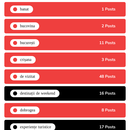
1 Posts
banat
2 Posts
bucovina
11 Posts
bucurești
3 Posts
crișana
48 Posts
de vizitat
16 Posts
destinații de weekend
8 Posts
dobrogea
17 Posts
experiențe turistice