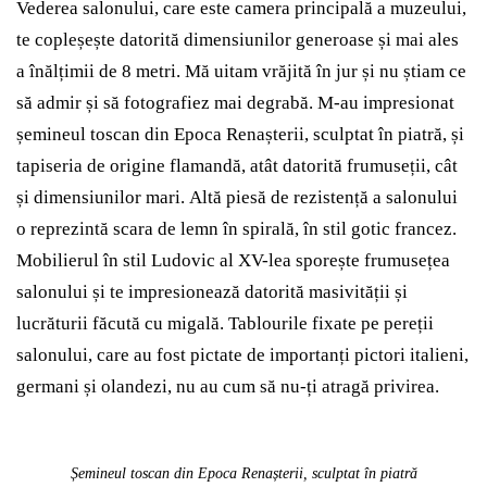
Vederea salonului, care este camera principală a muzeului,
te copleșește datorită dimensiunilor generoase și mai ales
a înălțimii de 8 metri. Mă uitam vrăjită în jur și nu știam ce
să admir și să fotografiez mai degrabă. M-au impresionat
șemineul toscan din Epoca Renașterii, sculptat în piatră, și
tapiseria de origine flamandă, atât datorită frumuseții, cât
și dimensiunilor mari. Altă piesă de rezistență a salonului
o reprezintă scara de lemn în spirală, în stil gotic francez.
Mobilierul în stil Ludovic al XV-lea sporește frumusețea
salonului și te impresionează datorită masivității și
lucrăturii făcută cu migală. Tablourile fixate pe pereții
salonului, care au fost pictate de importanți pictori italieni,
germani și olandezi, nu au cum să nu-ți atragă privirea.
Șemineul toscan din Epoca Renașterii, sculptat în piatră