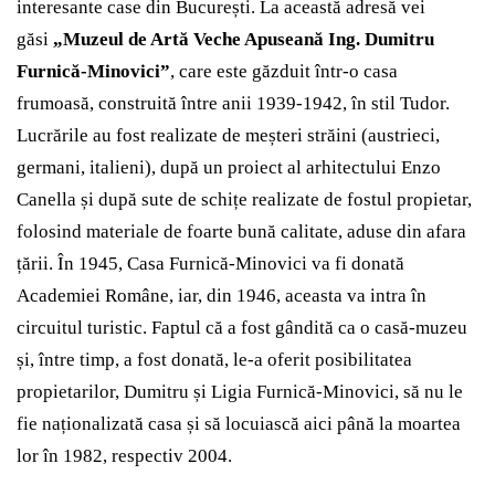
interesante case din București. La această adresă vei
găsi
„Muzeul de Artă Veche Apuseană Ing. Dumitru
Furnică-Minovici”
, care este găzduit într-o casa
frumoasă, construită între anii 1939-1942, în stil Tudor.
Lucrările au fost realizate de meșteri străini (austrieci,
germani, italieni), după un proiect al arhitectului Enzo
Canella și după sute de schițe realizate de fostul propietar,
folosind materiale de foarte bună calitate, aduse din afara
țării. În 1945, Casa Furnică-Minovici va fi donată
Academiei Române, iar, din 1946, aceasta va intra în
circuitul turistic. Faptul că a fost gândită ca o casă-muzeu
și, între timp, a fost donată, le-a oferit posibilitatea
propietarilor, Dumitru și Ligia Furnică-Minovici, să nu le
fie naționalizată casa și să locuiască aici până la moartea
lor în 1982, respectiv 2004.