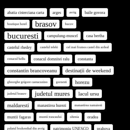
abatia cisterciana carta
arges
baile govora
avrig
brasov
boutique hotel
bucov
bucuresti
campulung-muscel
casa bertha
castelul rhedey
castelul teleki
cel mai frumos castel din ardeal
conacul domnitei ralu
constanta
conacul bellu
constantin brancoveanu
destinații de weekend
horezu
gheorghe grigore cantacuzino
gornesti
judetul mures
lacul ursu
judetul brasov
maldaresti
manastirea hurezi
manastirea namaiesti
muntii fagaras
oradea
muntii trascaului
oltenia
patrimoniu UNESCO
prahova
palatul brukenthal din avrig