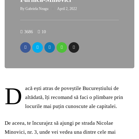
By
Gabriela Neagu
April 2, 2022
3686
10
D
acă ești atras de poveștile Bucureștiului de
altădată, îți recomand să faci o plimbare prin
locurile mai puțin cunoscute ale capitalei.
De aceea, te încurajez să ajungi pe strada Nicolae
Minovici, nr. 3, unde vei vedea una dintre cele mai