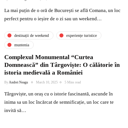
La mai puțin de o oră de București se află Comana, un loc
perfect pentru o ieșire de o zi sau un weekend…
destinații de weekend
experiențe turistice
muntenia
Complexul Monumental “Curtea
Domnească” din Târgoviște: O călătorie în
istoria medievală a României
By
Andrei Neagu
March 10, 2025
5 Mins read
Târgoviște, un oraș cu o istorie fascinantă, ascunde în
inima sa un loc încărcat de semnificație, un loc care te
invită să…