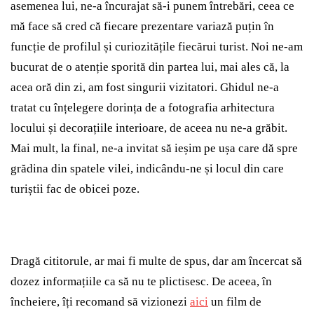
asemenea lui, ne-a încurajat să-i punem întrebări, ceea ce
mă face să cred că fiecare prezentare variază puțin în
funcție de profilul și curiozitățile fiecărui turist. Noi ne-am
bucurat de o atenție sporită din partea lui, mai ales că, la
acea oră din zi, am fost singurii vizitatori. Ghidul ne-a
tratat cu înțelegere dorința de a fotografia arhitectura
locului și decorațiile interioare, de aceea nu ne-a grăbit.
Mai mult, la final, ne-a invitat să ieșim pe ușa care dă spre
grădina din spatele vilei, indicându-ne și locul din care
turiștii fac de obicei poze.
Dragă cititorule, ar mai fi multe de spus, dar am încercat să
dozez informațiile ca să nu te plictisesc. De aceea, în
încheiere, îți recomand să vizionezi
aici
un film de