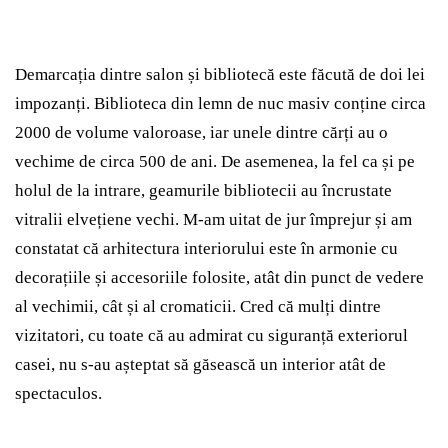
Demarcația dintre salon și bibliotecă este făcută de doi lei
impozanți. Biblioteca din lemn de nuc masiv conține circa
2000 de volume valoroase, iar unele dintre cărți au o
vechime de circa 500 de ani. De asemenea, la fel ca și pe
holul de la intrare, geamurile bibliotecii au încrustate
vitralii elvețiene vechi. M-am uitat de jur împrejur și am
constatat că arhitectura interiorului este în armonie cu
decorațiile și accesoriile folosite, atât din punct de vedere
al vechimii, cât și al cromaticii. Cred că mulți dintre
vizitatori, cu toate că au admirat cu siguranță exteriorul
casei, nu s-au așteptat să găsească un interior atât de
spectaculos.