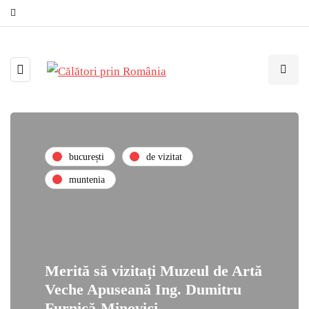
bucurești
de vizitat
muntenia
Merită să vizitați Muzeul de Artă
Veche Apuseană Ing. Dumitru
Furnică-Minovici