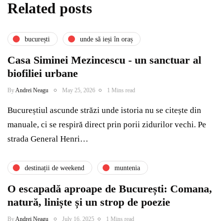
Related posts
bucurești
unde să ieși în oraș
Casa Siminei Mezincescu - un sanctuar al
biofiliei urbane
By
Andrei Neagu
May 25, 2026
1 Mins read
Bucureștiul ascunde străzi unde istoria nu se citește din
manuale, ci se respiră direct prin porii zidurilor vechi. Pe
strada General Henri…
destinații de weekend
muntenia
O escapadă aproape de București: Comana,
natură, liniște și un strop de poezie
By
Andrei Neagu
July 16, 2025
1 Mins read