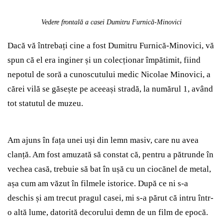
Vedere frontală a casei Dumitru Furnică-Minovici
Dacă vă întrebați cine a fost Dumitru Furnică-Minovici, vă
spun că el era inginer și un colecționar împătimit, fiind
nepotul de soră a cunoscutului medic Nicolae Minovici, a
cărei vilă se găsește pe aceeași stradă, la numărul 1, având
tot statutul de muzeu.
Am ajuns în fața unei uși din lemn masiv, care nu avea
clanță. Am fost amuzată să constat că, pentru a pătrunde în
vechea casă, trebuie să bat în ușă cu un ciocănel de metal,
așa cum am văzut în filmele istorice. După ce ni s-a
deschis și am trecut pragul casei, mi s-a părut că intru într-
o altă lume, datorită decorului demn de un film de epocă.