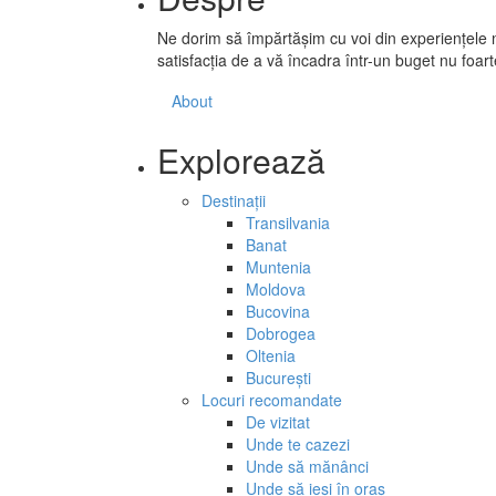
Ne dorim să împărtășim cu voi din experiențele n
satisfacția de a vă încadra într-un buget nu foar
About
Explorează
Destinații
Transilvania
Banat
Muntenia
Moldova
Bucovina
Dobrogea
Oltenia
București
Locuri recomandate
De vizitat
Unde te cazezi
Unde să mănânci
Unde să ieși în oraș