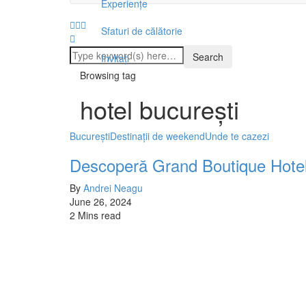
Experiențe
Sfaturi de călătorie
Invitați
Browsing tag
hotel bucurești
București
Destinații de weekend
Unde te cazezi
Descoperă Grand Boutique Hotel B
By
Andrei Neagu
June 26, 2024
2 Mins read