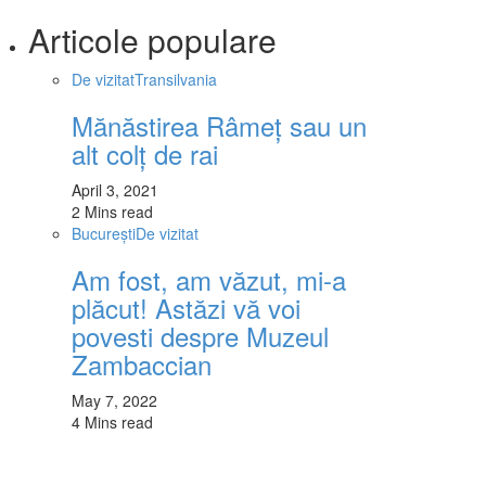
Articole populare
De vizitat
Transilvania
Mănăstirea Râmeț sau un
alt colț de rai
April 3, 2021
2 Mins read
București
De vizitat
Am fost, am văzut, mi-a
plăcut! Astăzi vă voi
povesti despre Muzeul
Zambaccian
May 7, 2022
4 Mins read