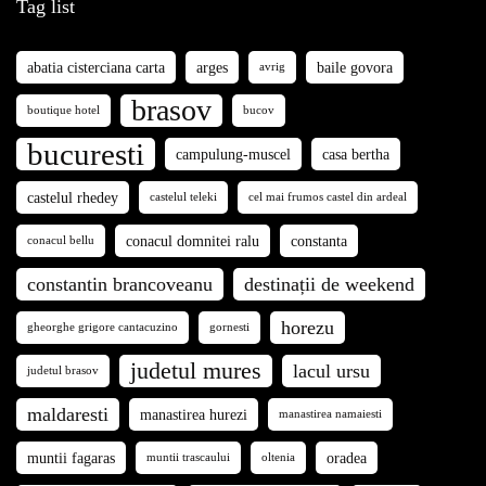
Tag list
abatia cisterciana carta
arges
baile govora
avrig
brasov
boutique hotel
bucov
bucuresti
campulung-muscel
casa bertha
castelul rhedey
castelul teleki
cel mai frumos castel din ardeal
conacul domnitei ralu
constanta
conacul bellu
constantin brancoveanu
destinații de weekend
horezu
gheorghe grigore cantacuzino
gornesti
judetul mures
lacul ursu
judetul brasov
maldaresti
manastirea hurezi
manastirea namaiesti
muntii fagaras
oradea
muntii trascaului
oltenia