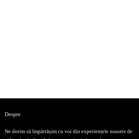
bucurești
de vizitat
Despre
Am fost, am văzut, mi-a plăcut! Astăzi vă voi povesti despre
Muzeul Zambaccian
Ne dorim să împărtășim cu voi din experiențele noastre de
May 7, 2022