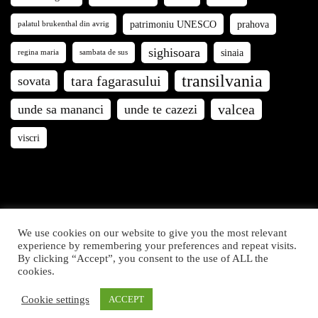
patrimoniu UNESCO
prahova
palatul brukenthal din avrig
sighisoara
sinaia
regina maria
sambata de sus
transilvania
tara fagarasului
sovata
valcea
unde sa mananci
unde te cazezi
viscri
We use cookies on our website to give you the most relevant
Călători prin România © 2021. Articolele și fotografiile de
experience by remembering your preferences and repeat visits.
By clicking “Accept”, you consent to the use of ALL the
pe acest site sunt proprietatea Călători prin România. Toate
cookies.
drepturile rezervate.
Cookie settings
ACCEPT