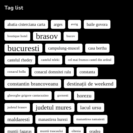
Tag list
abatia cisterciana carta
arges
baile govora
avrig
brasov
boutique hotel
bucov
bucuresti
campulung-muscel
casa bertha
castelul rhedey
castelul teleki
cel mai frumos castel din ardeal
conacul domnitei ralu
constanta
conacul bellu
constantin brancoveanu
destinații de weekend
horezu
gheorghe grigore cantacuzino
gornesti
judetul mures
lacul ursu
judetul brasov
maldaresti
manastirea hurezi
manastirea namaiesti
muntii fagaras
oradea
muntii trascaului
oltenia