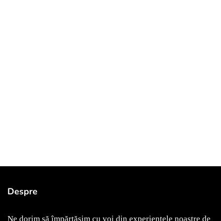
April 3, 2021
bucurești
de vizitat
Despre
Am fost, am văzut, mi-a plăcut! Astăzi vă voi povesti
despre Muzeul Zambaccian
Ne dorim să împărtășim cu voi din experiențele noastre de