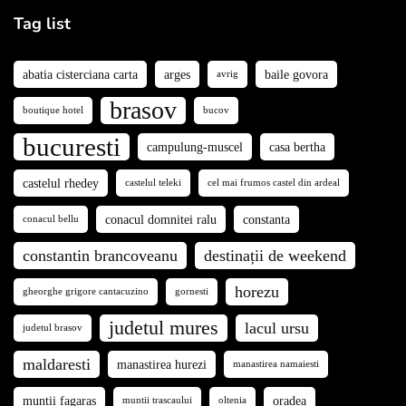
Tag list
abatia cisterciana carta
arges
baile govora
avrig
brasov
boutique hotel
bucov
bucuresti
campulung-muscel
casa bertha
castelul rhedey
castelul teleki
cel mai frumos castel din ardeal
conacul domnitei ralu
constanta
conacul bellu
constantin brancoveanu
destinații de weekend
horezu
gheorghe grigore cantacuzino
gornesti
judetul mures
lacul ursu
judetul brasov
maldaresti
manastirea hurezi
manastirea namaiesti
muntii fagaras
oradea
muntii trascaului
oltenia