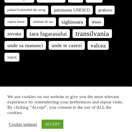
patrimoniu UNESCO
prahova
palatul brukenthal din avrig
sighisoara
sinaia
regina maria
sambata de sus
transilvania
tara fagarasului
sovata
valcea
unde sa mananci
unde te cazezi
viscri
We use cookies on our website to give you the most relevant
Călători prin România © 2021. Articolele și fotografiile de
experience by remembering your preferences and repeat visits.
By clicking “Accept”, you consent to the use of ALL the
pe acest site sunt proprietatea Călători prin România. Toate
cookies.
drepturile rezervate.
Cookie settings
ACCEPT