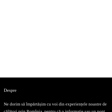
bucurești
de vizitat
Despre
Am fost, am văzut, mi-a plăcut! Astăzi vă voi povesti despre
Muzeul Zambaccian
Ne dorim să împărtășim cu voi din experiențele noastre de
May 7, 2022
călători prin România, pentru că o informație sau un pont