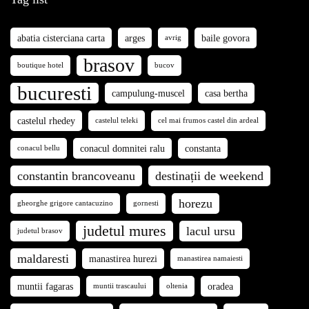
abatia cisterciana carta
arges
baile govora
avrig
brasov
boutique hotel
bucov
bucuresti
campulung-muscel
casa bertha
castelul rhedey
castelul teleki
cel mai frumos castel din ardeal
conacul domnitei ralu
constanta
conacul bellu
constantin brancoveanu
destinații de weekend
horezu
gheorghe grigore cantacuzino
gornesti
judetul mures
lacul ursu
judetul brasov
maldaresti
manastirea hurezi
manastirea namaiesti
muntii fagaras
oradea
muntii trascaului
oltenia