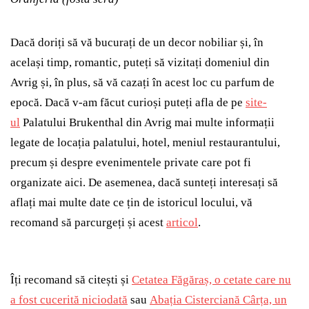
Dacă doriți să vă bucurați de un decor nobiliar și, în
același timp, romantic, puteți să vizitați domeniul din
Avrig și, în plus, să vă cazați în acest loc cu parfum de
epocă. Dacă v-am făcut curioși puteți afla de pe
site-
ul
Palatului Brukenthal din Avrig mai multe informații
legate de locația palatului, hotel, meniul restaurantului,
precum și despre evenimentele private care pot fi
organizate aici. De asemenea, dacă sunteți interesați să
aflați mai multe date ce țin de istoricul locului, vă
recomand să parcurgeți și acest
articol
.
Îți recomand să citești și
Cetatea Făgăraș, o cetate care nu
a fost cucerită niciodată
sau
Abația Cisterciană Cârța, un