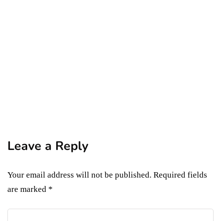
dobrogea
experiențe turistice
unde te cazezi
Descoperă farmecul interbelic la Casa
Chintoan din Constanța
By
Gabriela Neagu
August 14, 2025
Leave a Reply
Your email address will not be published.
Required fields
are marked
*