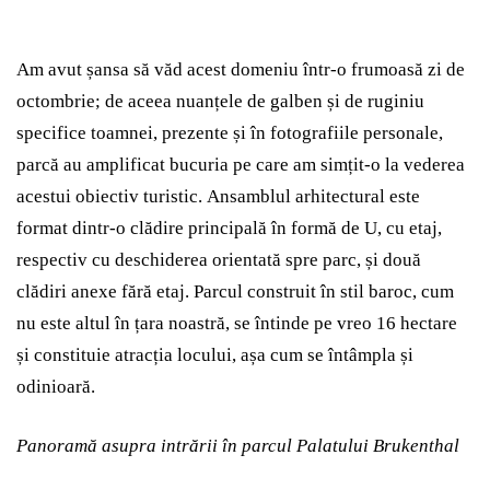
Am avut șansa să văd acest domeniu într-o frumoasă zi de
octombrie; de aceea nuanțele de galben și de ruginiu
specifice toamnei, prezente și în fotografiile personale,
parcă au amplificat bucuria pe care am simțit-o la vederea
acestui obiectiv turistic. Ansamblul arhitectural este
format dintr-o clădire principală în formă de U, cu etaj,
respectiv cu deschiderea orientată spre parc, și două
clădiri anexe fără etaj. Parcul construit în stil baroc, cum
nu este altul în țara noastră, se întinde pe vreo 16 hectare
și constituie atracția locului, așa cum se întâmpla și
odinioară.
Panoramă asupra intrării în parcul Palatului Brukenthal