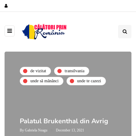
de vizitat
transilvania
unde să mănânci
unde te cazezi
Palatul Brukenthal din Avrig
By
Gabriela Neagu
December 13, 2021