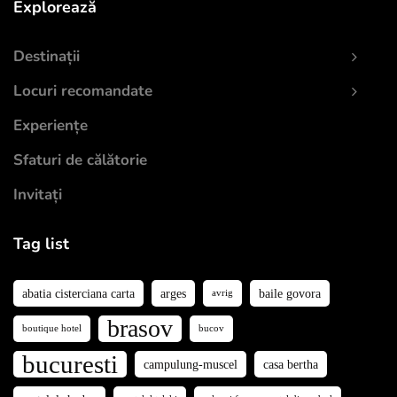
Explorează
Destinații
Locuri recomandate
Experiențe
Sfaturi de călătorie
Invitați
Tag list
abatia cisterciana carta
arges
baile govora
avrig
brasov
boutique hotel
bucov
bucuresti
campulung-muscel
casa bertha