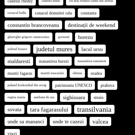
castelul rhedey
castelul teleki
cel mai frumos castel din ardeal
conacul domnitei ralu
constanta
conacul bellu
constantin brancoveanu
destinații de weekend
horezu
gheorghe grigore cantacuzino
gornesti
judetul mures
lacul ursu
judetul brasov
maldaresti
manastirea hurezi
manastirea namaiesti
muntii fagaras
oradea
muntii trascaului
oltenia
patrimoniu UNESCO
prahova
palatul brukenthal din avrig
sighisoara
sinaia
regina maria
sambata de sus
transilvania
tara fagarasului
sovata
valcea
unde sa mananci
unde te cazezi
viscri