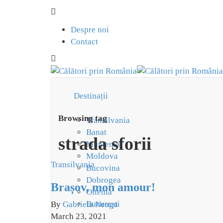
Despre noi
Contact
Destinații
Browsing tag
Transilvania
Banat
strada sforii
Muntenia
Moldova
Transilvania
Bucovina
Dobrogea
Brașov, mon amour!
Oltenia
București
By
Gabriela Neagu
March 23, 2021