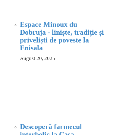
Espace Minoux du
Dobruja - liniște, tradiție și
priveliști de poveste la
Enisala
August 20, 2025
Descoperă farmecul
interbelic la Casa