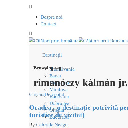
Despre noi
Contact
Destinații
Browsing tag
Transilvania
Banat
rimanóczy kálmán jr.
Muntenia
Moldova
Crișana
De vizitat
Bucovina
Dobrogea
Oradea - o destinație potrivită p
Oltenia
turistice de vizitat)
București
By
Gabriela Neagu