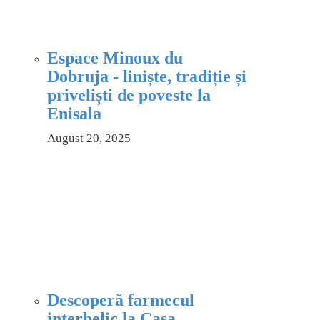
Espace Minoux du
Dobruja - liniște, tradiție și
priveliști de poveste la
Enisala
August 20, 2025
Descoperă farmecul
interbelic la Casa