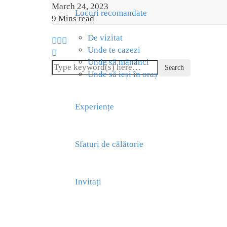
March 24, 2023
Locuri recomandate
9 Mins read
De vizitat
Unde te cazezi
Unde să mănânci
Unde să ieși în oraș
Experiențe
Sfaturi de călătorie
Invitați