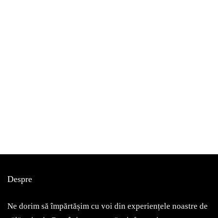
bucurești
de vizitat
Despre
Am fost, am văzut, mi-a plăcut! Astăzi vă voi povesti despre
Muzeul Zambaccian
Ne dorim să împărtășim cu voi din experiențele noastre de
May 7, 2022