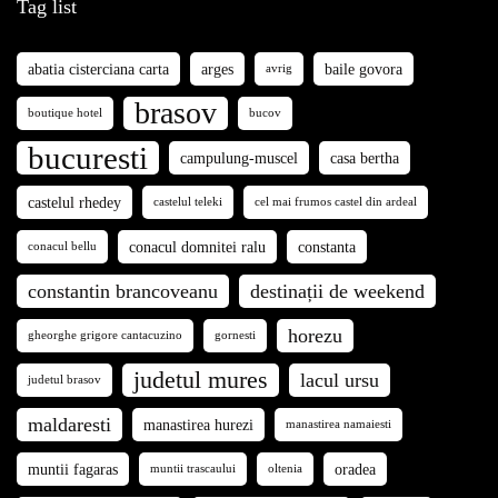
Tag list
abatia cisterciana carta
arges
baile govora
avrig
brasov
boutique hotel
bucov
bucuresti
campulung-muscel
casa bertha
castelul rhedey
castelul teleki
cel mai frumos castel din ardeal
conacul domnitei ralu
constanta
conacul bellu
constantin brancoveanu
destinații de weekend
horezu
gheorghe grigore cantacuzino
gornesti
judetul mures
lacul ursu
judetul brasov
maldaresti
manastirea hurezi
manastirea namaiesti
muntii fagaras
oradea
muntii trascaului
oltenia