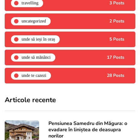
3 Posts
travelling
2 Posts
uncategorized
5 Posts
unde să ieși în oraș
17 Posts
unde să mănânci
28 Posts
unde te cazezi
Articole recente
Pensiunea Samedru din Măgura: o
evadare în liniștea de deasupra
norilor