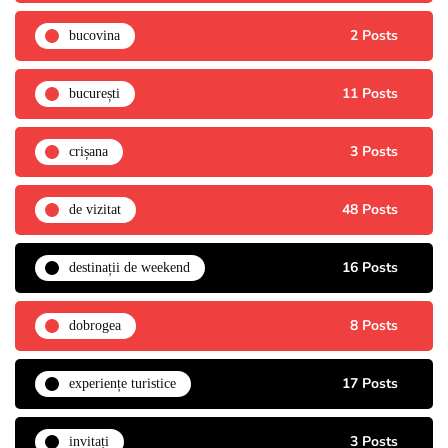
2 Posts
bucovina
11 Posts
bucurești
3 Posts
crișana
48 Posts
de vizitat
16 Posts
destinații de weekend
8 Posts
dobrogea
17 Posts
experiențe turistice
3 Posts
invitați