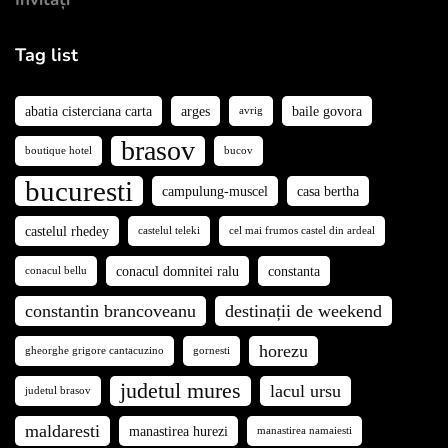
Tag list
abatia cisterciana carta
arges
baile govora
avrig
brasov
boutique hotel
bucov
bucuresti
campulung-muscel
casa bertha
castelul rhedey
castelul teleki
cel mai frumos castel din ardeal
conacul domnitei ralu
constanta
conacul bellu
constantin brancoveanu
destinații de weekend
horezu
gheorghe grigore cantacuzino
gornesti
judetul mures
lacul ursu
judetul brasov
maldaresti
manastirea hurezi
manastirea namaiesti