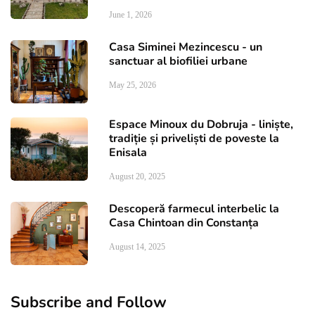
June 1, 2026
Casa Siminei Mezincescu - un
sanctuar al biofiliei urbane
May 25, 2026
Espace Minoux du Dobruja - liniște,
tradiție și priveliști de poveste la
Enisala
August 20, 2025
Descoperă farmecul interbelic la
Casa Chintoan din Constanța
August 14, 2025
Subscribe and Follow