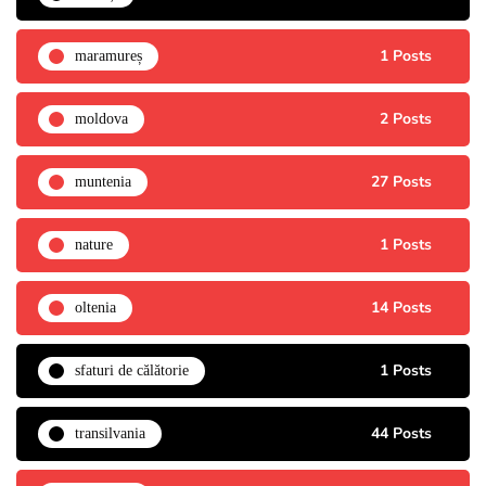
1 Posts
maramureș
2 Posts
moldova
27 Posts
muntenia
1 Posts
nature
14 Posts
oltenia
1 Posts
sfaturi de călătorie
44 Posts
transilvania