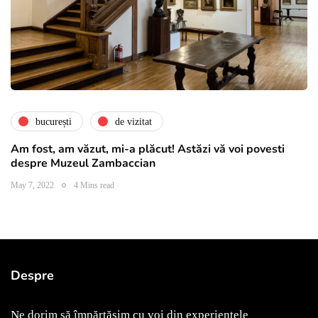
bucurești
de vizitat
Am fost, am văzut, mi-a plăcut! Astăzi vă voi povesti
despre Muzeul Zambaccian
May 7, 2022
4 Mins read
Despre
Ne dorim să împărtășim cu voi din experiențele