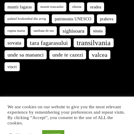
muntii fagaras
oradea
muntii trascaului
oltenia
patrimoniu UNESCO
prahova
palatul brukenthal din avrig
sighisoara
sinaia
regina maria
sambata de sus
transilvania
tara fagarasului
sovata
valcea
unde sa mananci
unde te cazezi
viscri
We use cookies on our website to give you the most relevant
Călători prin România © 2021. Articolele și fotografiile de
experience by remembering your preferences and repeat visits.
By clicking “Accept”, you consent to the use of ALL the
pe acest site sunt proprietatea Călători prin România. Toate
cookies.
drepturile rezervate.