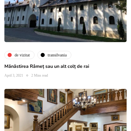
de vizitat
transilvania
Mănăstirea Râmeț sau un alt colț de rai
April 3, 2021
2 Mins read