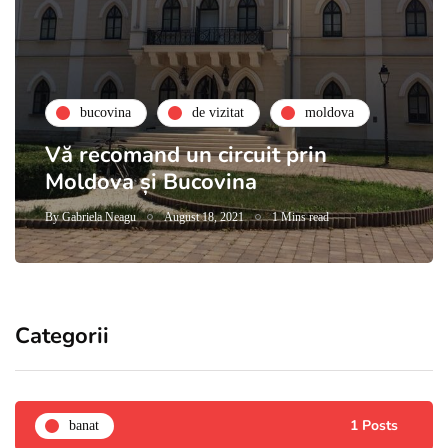
bucovina
de vizitat
moldova
Vă recomand un circuit prin
Moldova și Bucovina
By
Gabriela Neagu
August 18, 2021
1 Mins read
Categorii
1 Posts
banat