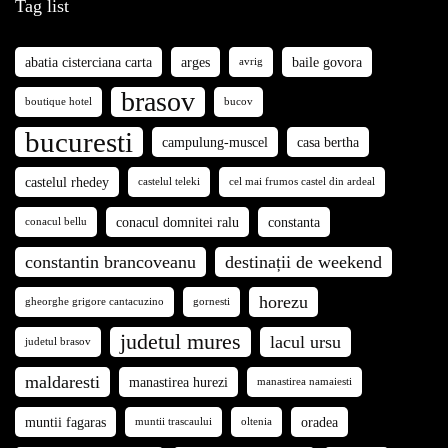
Tag list
abatia cisterciana carta
arges
baile govora
avrig
brasov
boutique hotel
bucov
bucuresti
campulung-muscel
casa bertha
castelul rhedey
castelul teleki
cel mai frumos castel din ardeal
conacul domnitei ralu
constanta
conacul bellu
constantin brancoveanu
destinații de weekend
horezu
gheorghe grigore cantacuzino
gornesti
judetul mures
lacul ursu
judetul brasov
maldaresti
manastirea hurezi
manastirea namaiesti
muntii fagaras
oradea
muntii trascaului
oltenia