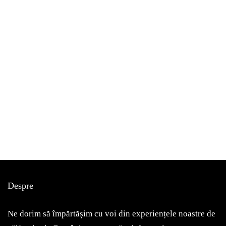
bucurești
de vizitat
Despre
Am fost, am văzut, mi-a plăcut! Astăzi vă voi povesti despre
Muzeul Zambaccian
Ne dorim să împărtășim cu voi din experiențele noastre de
May 7, 2022