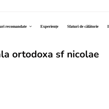
uri recomandate
Experiențe
Sfaturi de călătorie
I
la ortodoxa sf nicolae