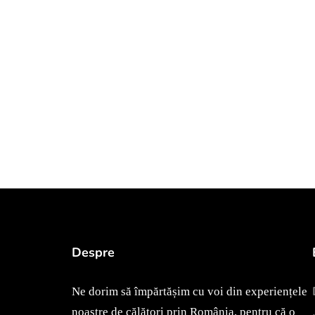
Despre
Ne dorim să împărtășim cu voi din experiențele
noastre de călători prin România, pentru că o