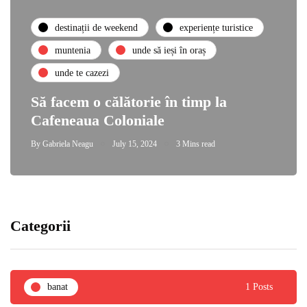
destinații de weekend
experiențe turistice
muntenia
unde să ieși în oraș
unde te cazezi
Să facem o călătorie în timp la
Cafeneaua Coloniale
By
Gabriela Neagu
July 15, 2024
3 Mins read
Categorii
banat
1 Posts