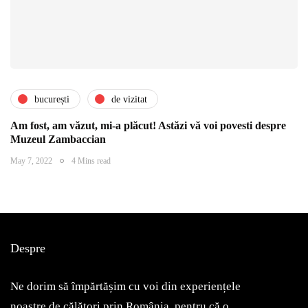
bucurești
de vizitat
Am fost, am văzut, mi-a plăcut! Astăzi vă voi povesti despre
Muzeul Zambaccian
May 7, 2022
4 Mins read
Despre
Ne dorim să împărtășim cu voi din experiențele
noastre de călători prin România, pentru că o