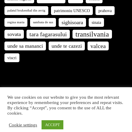
patrimoniu UNESCO
prahova
palatul brukenthal din avrig
sighisoara
sinaia
regina maria
sambata de sus
transilvania
tara fagarasului
sovata
valcea
unde sa mananci
unde te cazezi
viscri
We use cookies on our website to give you the most relevant
Călători prin România © 2021. Articolele și fotografiile de
experience by remembering your preferences and repeat visits.
By clicking “Accept”, you consent to the use of ALL the
pe acest site sunt proprietatea Călători prin România. Toate
cookies.
drepturile rezervate.
Cookie settings
ACCEPT