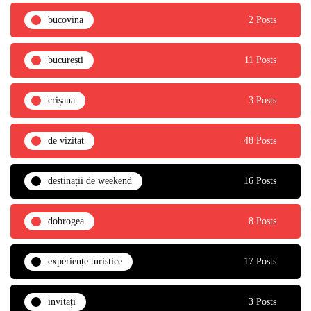
bucovina
2 Posts
bucurești
11 Posts
crișana
3 Posts
de vizitat
48 Posts
destinații de weekend
16 Posts
dobrogea
8 Posts
experiențe turistice
17 Posts
invitați
3 Posts