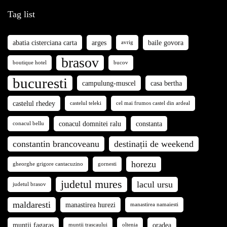
Tag list
abatia cisterciana carta
arges
baile govora
avrig
brasov
boutique hotel
bucov
bucuresti
campulung-muscel
casa bertha
castelul rhedey
castelul teleki
cel mai frumos castel din ardeal
conacul domnitei ralu
constanta
conacul bellu
constantin brancoveanu
destinații de weekend
horezu
gheorghe grigore cantacuzino
gornesti
judetul mures
lacul ursu
judetul brasov
maldaresti
manastirea hurezi
manastirea namaiesti
muntii fagaras
oradea
muntii trascaului
oltenia