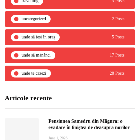
travelling
3 Posts
uncategorized
2 Posts
unde să ieși în oraș
5 Posts
unde să mănânci
17 Posts
unde te cazezi
28 Posts
Articole recente
Pensiunea Samedru din Măgura: o
evadare în liniștea de deasupra norilor
June 1, 2026