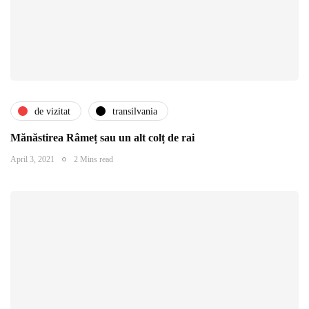
de vizitat
transilvania
Mănăstirea Râmeț sau un alt colț de rai
April 3, 2021
2 Mins read