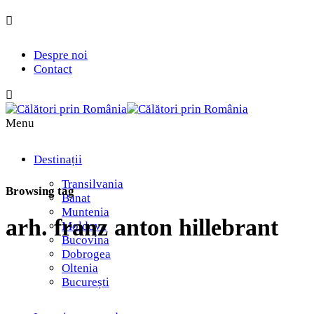
Despre noi
Contact
Menu
Destinații
Transilvania
Browsing tag
Banat
Muntenia
arh. franz anton hillebrant
Moldova
Bucovina
Dobrogea
Oltenia
București