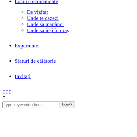
Locuri recomandate
De vizitat
Unde te cazezi
Unde să mănânci
Unde să ieși în oraș
Crișana
De vizitat
Experiențe
Oradea - o destinație potrivită pentru un City Break
Categorii
Sfaturi de călătorie
By
Gabriela Neagu
March 24, 2023
Banat
Invitați
9 Mins read
1 Posts
Bucovina
2 Posts
București
11 Posts
Crișana
3 Posts
De vizitat
48 Posts
Destinații de weekend