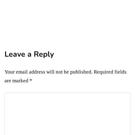
unde să mănânci
unde te cazezi
Conacul lui Maldăr: o oază de relaxare în
inima Olteniei
By
Andrei Neagu
July 22, 2024
Leave a Reply
Your email address will not be published.
Required fields
are marked
*