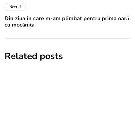
Next
Din ziua în care m-am plimbat pentru prima oară
cu mocănița
Related posts
oltenia
unde te cazezi
Pensiunea DolceVita, din com.
Măldărești, jud. Vâlcea