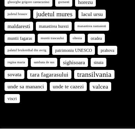
horezu
gheorghe grigore cantacuzino
gornesti
judetul mures
lacul ursu
judetul brasov
maldaresti
manastirea hurezi
manastirea namaiesti
muntii fagaras
oradea
muntii trascaului
oltenia
patrimoniu UNESCO
prahova
palatul brukenthal din avrig
sighisoara
sinaia
regina maria
sambata de sus
transilvania
tara fagarasului
sovata
valcea
unde sa mananci
unde te cazezi
viscri