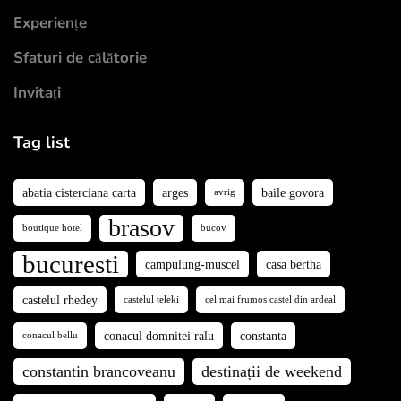
Experiențe
Sfaturi de călătorie
Invitați
Tag list
abatia cisterciana carta
arges
baile govora
avrig
brasov
boutique hotel
bucov
bucuresti
campulung-muscel
casa bertha
castelul rhedey
castelul teleki
cel mai frumos castel din ardeal
conacul domnitei ralu
constanta
conacul bellu
constantin brancoveanu
destinații de weekend